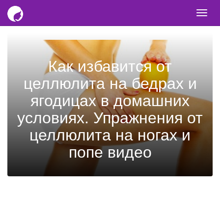
Togg
navi
Как избавится от
целлюлита на бедрах и
ягодицах в домашних
условиях. Упражнения от
целлюлита на ногах и
попе видео