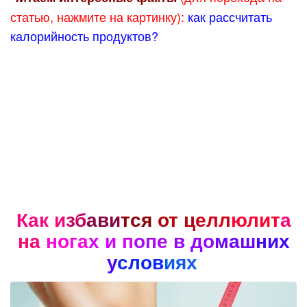
статью, нажмите на картинку):
как рассчитать
калорийность продуктов?
Как и
зб
ави
тся
от ц
елл
юлит
а
на
нога
х и п
опе
в до
маш
них
у
слов
иях