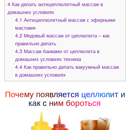
4
Как делать антицеллюлитный массаж в
домашних условиях
4.1
Антицеллюлитный массаж с эфирными
маслами
4.2
Медовый массаж от целлюлита – как
правильно делать
4.3
Массаж банками от целлюлита в
домашних условиях техника
4.4
Как правильно делать вакуумный массаж
в домашних условиях
По
че
му п
оя
вл
яе
тся
цел
лю
ли
т и
ка
к с
ни
м б
ор
оть
ся