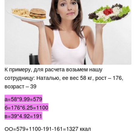
К примеру, для расчета возьмем нашу
сотрудницу: Наталью, ее вес 58 кг, рост – 176,
возраст – 39
а=58*9.99=579
б=176*6.25=1100
в=39*4.92=191
ОО=579+1100-191-161=1327 ккал