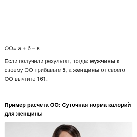
ОО= а + б – в
Если получили результат, тогда:
к
мужчины
своему ОО прибавьте
, а
от своего
5
женщины
ОО вычтите
.
161
Пример расчета ОО: Суточная норма калорий
для женщины