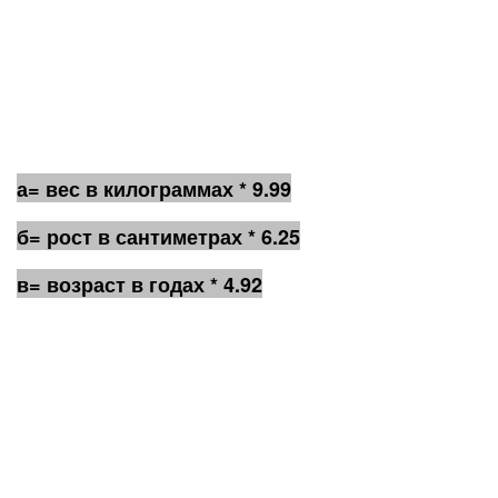
а= вес в килограммах * 9.99
б= рост в сантиметрах * 6.25
в= возраст в годах * 4.92