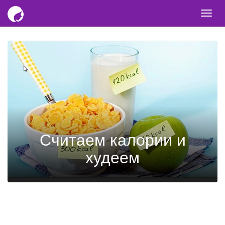
Togg
navi
Считаем калории и
худеем