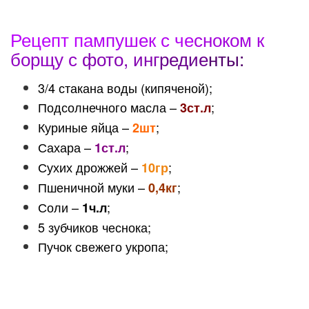
Рецепт па
мпушек с че
сноком к
борщу с
фото, инг
редие
нты:
3/4 стакана воды (кипяченой);
Подсолнечного масла –
;
3ст.л
Куриные яйца –
;
2шт
Сахара –
;
1ст.л
Сухих дрожжей –
;
10гр
Пшеничной муки –
;
0,4кг
Соли –
;
1ч.л
5 зубчиков чеснока;
Пучок свежего укропа;