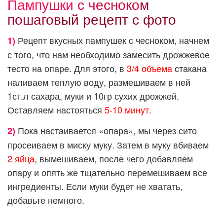
Памп
ушки
с
чесноко
м
пошагов
ый рецепт с фото
Рецепт вкусных пампушек с чесноком, начнем
1)
с того, что нам необходимо замесить дрожжевое
тесто на опаре. Для этого, в
3/4 объема
стакана
наливаем теплую воду, размешиваем в ней
1ст.л сахара, муки и 10гр сухих дрожжей.
Оставляем настояться
5-10 минут
.
Пока настаивается «опара», мы через сито
2)
просеиваем в миску муку. Затем в муку вбиваем
2 яйца
, вымешиваем, после чего добавляем
опару и опять же тщательно перемешиваем все
ингредиенты. Если муки будет не хватать,
добавьте немного.