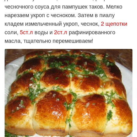
чесночного соуса для пампушек таков. Мелко
нарезаем укроп с чесноком. Затем в пиалу
кладем измельченный укроп, чеснок,
2
щепотки
соли,
5ст.л
воды и
2ст.л
рафинированного
масла, тщательно перемешиваем!