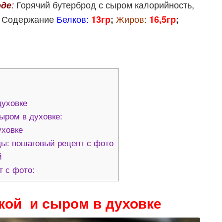
Горячий бутерброд с сыром калорийность,
оде
:
. Содержание
Белков:
Жиров:
13гр
;
16,5гр
;
духовке
ыром в духовке:
уховке
ды: пошаговый рецепт с фото
й
 с фото:
кой и сыром в духовке