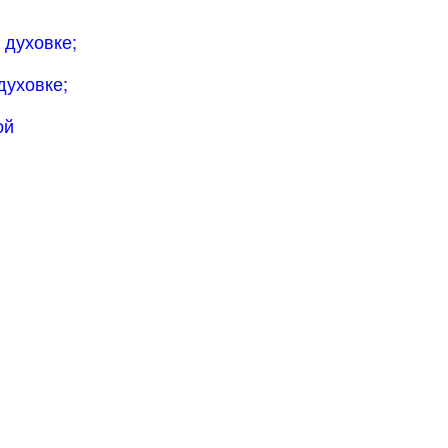
 духовке;
духовке;
ой