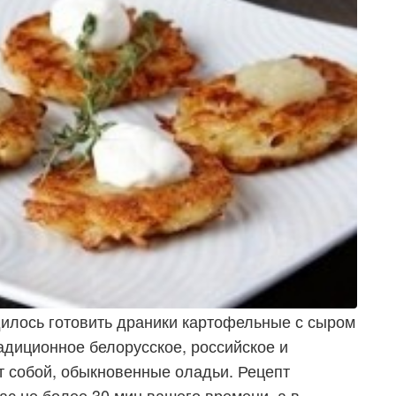
одилось готовить драники картофельные с сыром
адиционное белорусское, российское и
т собой, обыкновенные оладьи. Рецепт
вас не более 30 мин вашего времени, а в