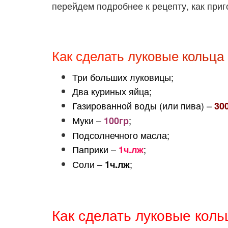
перейдем подробнее к рецепту, как при
Как сделат
ь луковые
кольца
Три больших луковицы;
Два куриных яйца;
Газированной воды (или пива) –
30
Муки –
;
100гр
Подсолнечного масла;
Паприки –
;
1ч.лж
Соли –
;
1ч.лж
Как сделать луковые коль