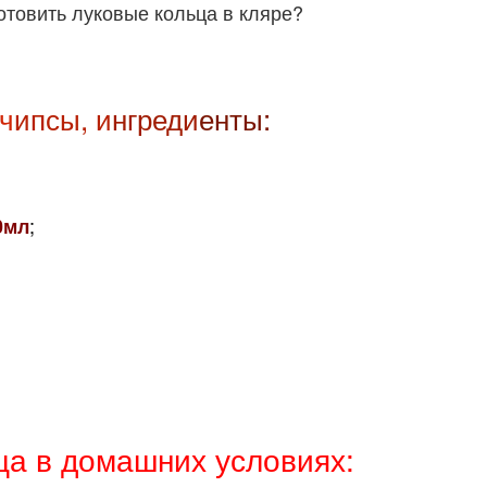
готовить луковые
кольца в кляре?
 ч
ипсы, и
нгреди
енты:
;
0мл
ца в домашних условиях: