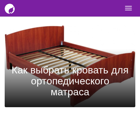
Togg
navi
Как выбрать кровать для
ортопедического
матраса