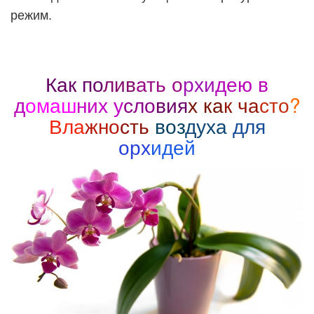
режим.
Как по
лив
ать о
рхи
дею в
д
омаш
них у
сло
вия
х ка
к ча
сто
?
Вла
жно
сть
воз
духа
для
орх
идей