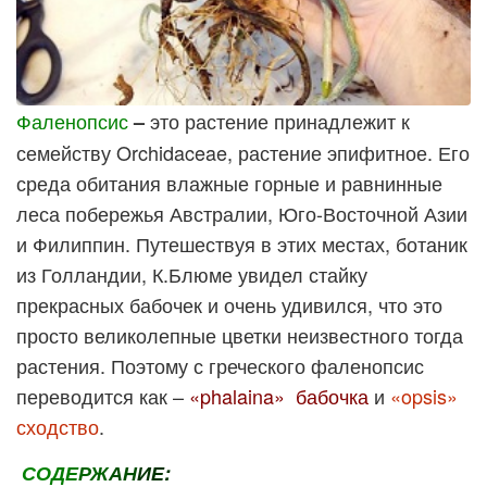
Фаленопсис
это растение принадлежит к
–
семейству Orchidaceae, растение эпифитное. Его
среда обитания влажные горные и равнинные
леса побережья Австралии, Юго-Восточной Азии
и Филиппин. Путешествуя в этих местах, ботаник
из Голландии, К.Блюме увидел стайку
прекрасных бабочек и очень удивился, что это
просто великолепные цветки неизвестного тогда
растения. Поэтому с греческого
фаленопсис
переводится как –
«phalaina»
бабочка
и
«opsis»
сходство
.
СО
ДЕ
РЖ
АН
ИЕ: