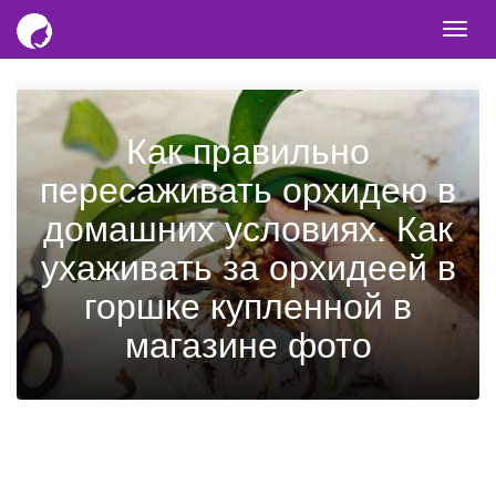
Togg
navi
Как правильно
пересаживать орхидею в
домашних условиях. Как
ухаживать за орхидеей в
горшке купленной в
магазине фото