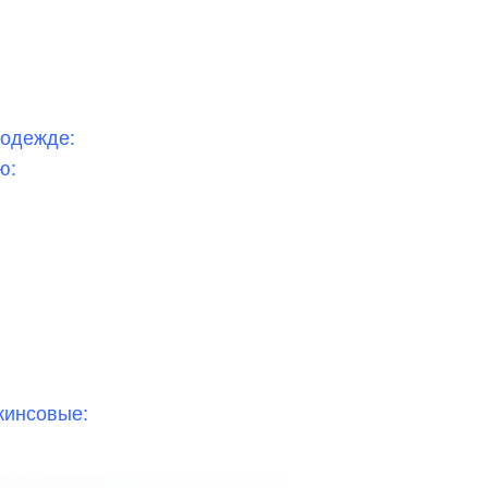
 одежде:
ю:
жинсовые: