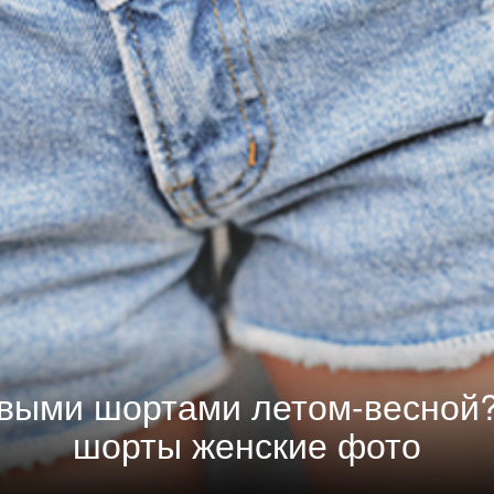
овыми шортами летом-весно
шорты женские фото