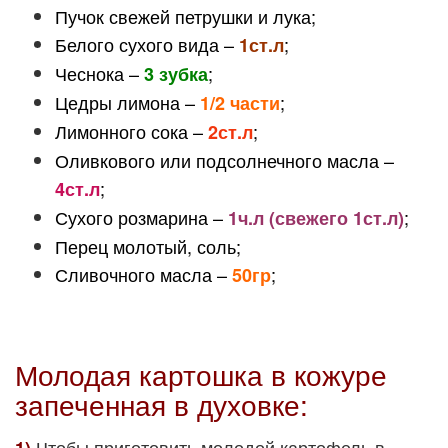
Пучок свежей петрушки и лука;
Белого сухого вида –
;
1ст.л
Чеснока –
;
3 зубка
Цедры лимона –
;
1/2 части
Лимонного сока –
;
2ст.л
Оливкового или подсолнечного масла –
;
4ст.л
Сухого розмарина –
;
1ч.л (свежего 1ст.л)
Перец молотый, соль;
Сливочного масла –
;
50гр
Молодая картошка в кожуре
запеченная в духовке:
Чтобы приготовить молодой картофель в