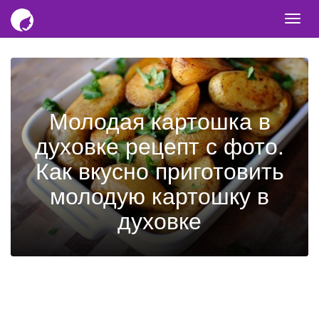
Togg
navi
Молодая картошка в
духовке рецепт с фото.
Как вкусно приготовить
молодую картошку в
духовке