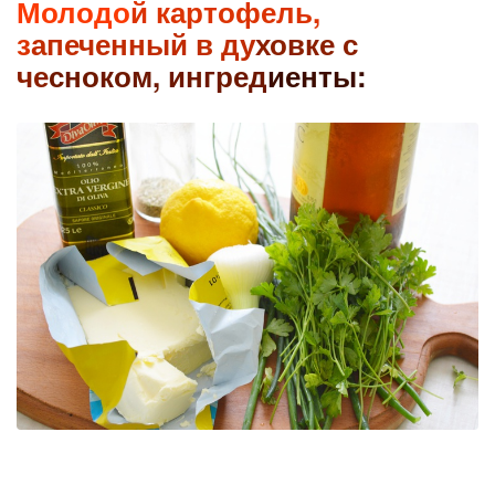
Молодо
й картофель,
з
апеченный в ду
ховке с
че
сноком, ингред
иенты: