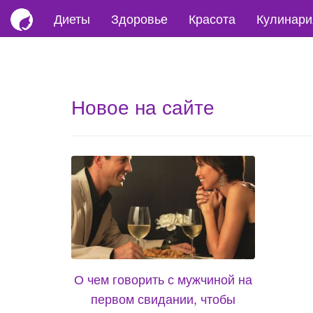
Диеты
Здоровье
Красота
Кулинари
Новое на сайте
О чем говорить с мужчиной на
первом свидании, чтобы